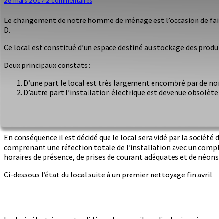
28 mars 2017
2 commentaires
de
l’homme
Le changement de notre homme de ménage est l’occasion de faire le
de
D.
ménage
Ce local est constitué d’un espace destiné au stockage des prod
Deux principaux constats :
D’une part le local est très largement encombré par de n
D’autre part l’installation électrique est devenue obsolè
En conséquence il est décidé que le local sera vidé par la sociét
comprenant une réfection totale de l’installation avec un com
horaires de présence, de prises de courant adéquates et de néons
Ci-dessous l’état du local suite à un premier nettoyage fin avril