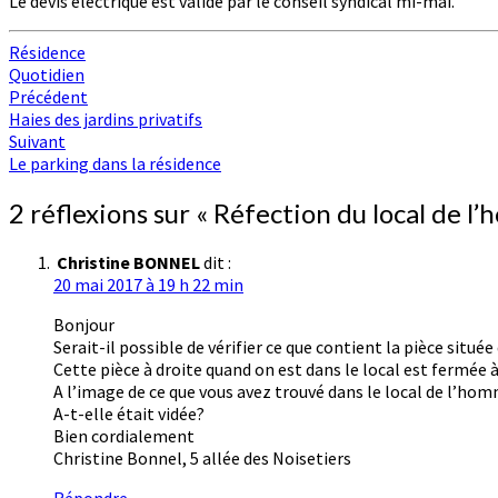
Le devis électrique est validé par le conseil syndical mi-mai.
Résidence
Quotidien
Navigation
Précédent
Haies des jardins privatifs
d'article
Suivant
Le parking dans la résidence
2 réflexions sur «
Réfection du local de 
Christine BONNEL
dit :
20 mai 2017 à 19 h 22 min
Bonjour
Serait-il possible de vérifier ce que contient la pièce situé
Cette pièce à droite quand on est dans le local est fermée 
A l’image de ce que vous avez trouvé dans le local de l’h
A-t-elle était vidée?
Bien cordialement
Christine Bonnel, 5 allée des Noisetiers
Répondre