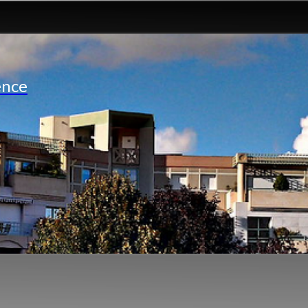
ence
e