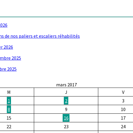
2026
ns de nos paliers et escaliers réhabilités
er 2026
vembre 2025
obre 2025
mars 2017
M
J
V
1
2
3
8
9
10
15
16
17
22
23
24