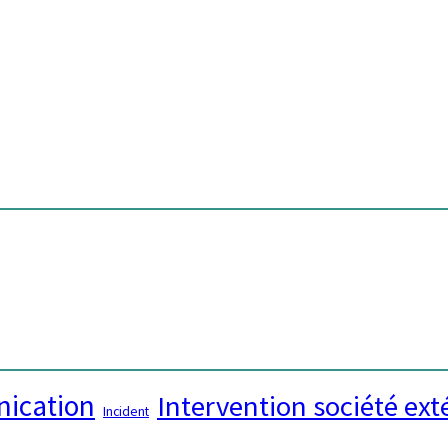
ication
Intervention société ext
Incident