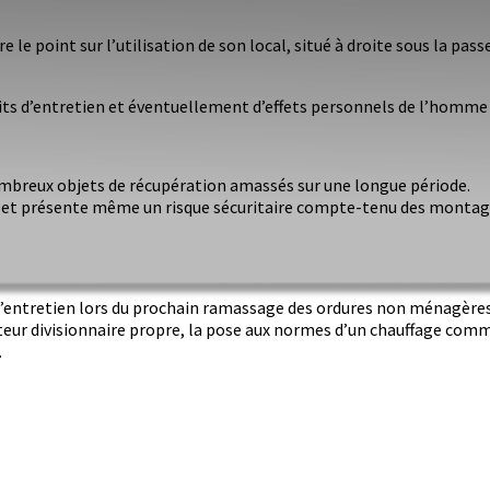
 point sur l’utilisation de son local, situé à droite sous la pass
uits d’entretien et éventuellement d’effets personnels de l’homme
ombreux objets de récupération amassés sur une longue période.
te et présente même un risque sécuritaire compte-tenu des montag
é d’entretien lors du prochain ramassage des ordures non ménagères
pteur divisionnaire propre, la pose aux normes d’un chauffage c
.