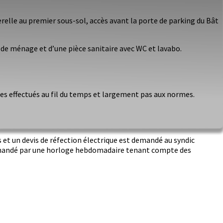
erelle au premier sous-sol, accès avant la porte de parking du Bât
 de ménage et d’une pièce sanitaire avec WC et lavabo.
es effectués au fil du temps et largement pas aux normes.
 et un devis de réfection électrique est demandé au syndic
ommandé par une horloge hebdomadaire tenant compte des