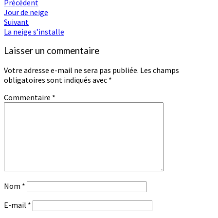
Navigation
Précédent
Jour de neige
d'article
Suivant
La neige s’installe
Laisser un commentaire
Votre adresse e-mail ne sera pas publiée.
Les champs
obligatoires sont indiqués avec
*
Commentaire
*
Nom
*
E-mail
*