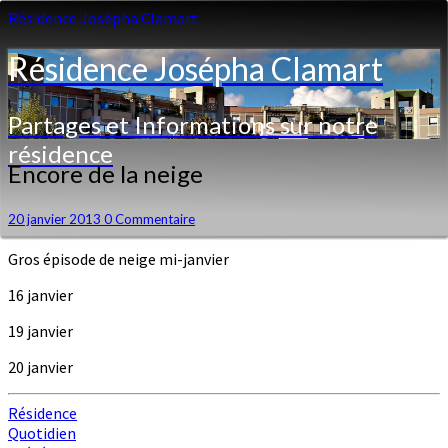
Résidence Josépha Clamart
Résidence Josépha Clamart
Partages et Informations sur notre
résidence
Encore
Encore de la neige
de
la
Commentaires
20 janvier 2013
0 Commentaire
neige
Gros épisode de neige mi-janvier
16 janvier
19 janvier
20 janvier
Résidence
Quotidien