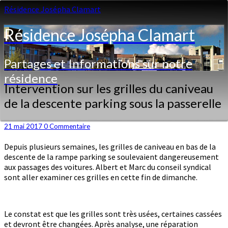
Résidence Josépha Clamart
Résidence Josépha Clamart
Partages et Informations sur notre
résidence
Intervention
Intervention sur les grilles du caniveau
sur
de la descente parking sous la passerelle
les
grilles
du
Commentaires
21 mai 2017
0 Commentaire
caniveau
Depuis plusieurs semaines, les grilles de caniveau en bas de la
de
descente de la rampe parking se soulevaient dangereusement
la
aux passages des voitures. Albert et Marc du conseil syndical
descente
sont aller examiner ces grilles en cette fin de dimanche.
parking
sous
la
passerelle
Le constat est que les grilles sont très usées, certaines cassées
et devront être changées. Après analyse, une réparation