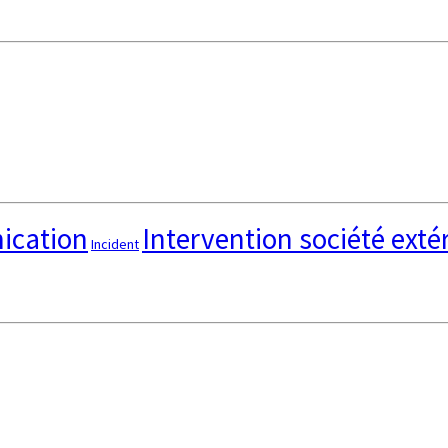
cation
Intervention société exté
Incident