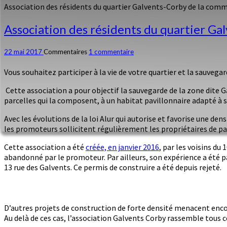
Association des résidents du quartier Galvents-Corby de la com
Association des résidents du quartier G
22 mai 2017
Commentaires
1 commentaire
Vous souhaitez participer à la vie de votre quartier et la sauveg
Cette association a pour objectif la sauvegarde de la zone dite 
parcelles qui la composent, à un habitat pavillonnaire adapté à so
Avec les évolutions de la loi Alur qui autorise et favorise une de
les promoteurs sollicitent régulièrement les propriétaires de pa
Cette association a été
créée, en janvier 2016
, par les voisins d
abandonné par le promoteur. Par ailleurs, son expérience a été 
13 rue des Galvents. Ce permis de construire a été depuis rejeté.
D’autres projets de construction de forte densité menacent encor
Au delà de ces cas, l’association Galvents Corby rassemble tous ce