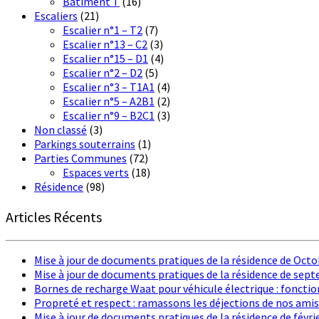
Bâtiment T
(16)
Escaliers
(21)
Escalier n°1 – T2
(7)
Escalier n°13 – C2
(3)
Escalier n°15 – D1
(4)
Escalier n°2 – D2
(5)
Escalier n°3 – T1A1
(4)
Escalier n°5 – A2B1
(2)
Escalier n°9 – B2C1
(3)
Non classé
(3)
Parkings souterrains
(1)
Parties Communes
(72)
Espaces verts
(18)
Résidence
(98)
Articles Récents
Mise à jour de documents pratiques de la résidence de Oct
Mise à jour de documents pratiques de la résidence de sep
Bornes de recharge Waat pour véhicule électrique : foncti
Propreté et respect : ramassons les déjections de nos amis
Mise à jour de documents pratiques de la résidence de févri