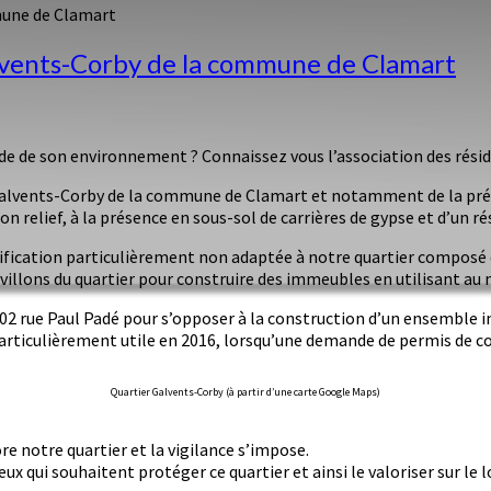
mune de Clamart
alvents-Corby de la commune de Clamart
arde de son environnement ? Connaissez vous l’association des résid
Galvents-Corby de la commune de Clamart et notamment de la préser
n relief, à la présence en sous-sol de carrières de gypse et d’un rés
nsification particulièrement non adaptée à notre quartier composé de
villons du quartier pour construire des immeubles en utilisant au
u 102 rue Paul Padé pour s’opposer à la construction d’un ensemble 
particulièrement utile en 2016, lorsqu’une demande de permis de 
Quartier Galvents-Corby (à partir d’une carte Google Maps)
e notre quartier et la vigilance s’impose.
ux qui souhaitent protéger ce quartier et ainsi le valoriser sur le