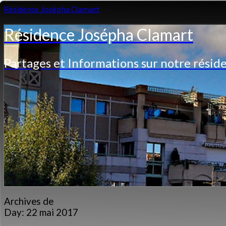
Résidence Josépha Clamart
Résidence Josépha Clamart
Partages et Informations sur notre résid
Archives de
Day:
22 mai 2017