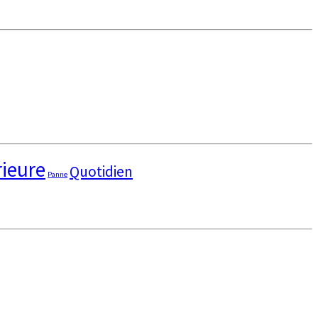
rieure
Quotidien
Panne