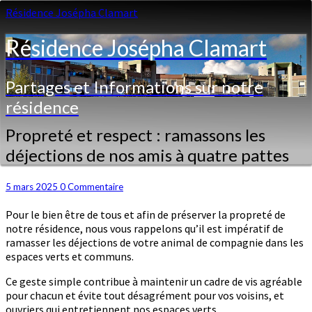
Résidence Josépha Clamart
Résidence Josépha Clamart
Partages et Informations sur notre
résidence
Propreté
Propreté et respect : ramassons les
et
déjections de nos amis à quatre pattes
respect
:
ramassons
Commentaires
5 mars 2025
0 Commentaire
les
Pour le bien être de tous et afin de préserver la propreté de
déjections
notre résidence, nous vous rappelons qu’il est impératif de
de
ramasser les déjections de votre animal de compagnie dans les
nos
espaces verts et communs.
amis
à
Ce geste simple contribue à maintenir un cadre de vis agréable
quatre
pour chacun et évite tout désagrément pour vos voisins, et
pattes
ouvriers qui entretiennent nos espaces verts.