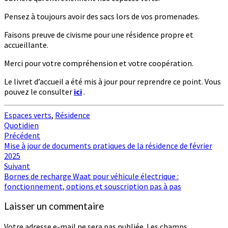
Pensez à toujours avoir des sacs lors de vos promenades.
Faisons preuve de civisme pour une résidence propre et
accueillante.
Merci pour votre compréhension et votre coopération.
Le livret d’accueil a été mis à jour pour reprendre ce point. Vous
pouvez le consulter
ici
.
Espaces verts
,
Résidence
Quotidien
Navigation
Précédent
Mise à jour de documents pratiques de la résidence de février
d'article
2025
Suivant
Bornes de recharge Waat pour véhicule électrique :
fonctionnement, options et souscription pas à pas
Laisser un commentaire
Votre adresse e-mail ne sera pas publiée.
Les champs