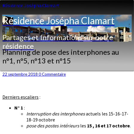
Résidence Josépha Clamart
Résidence Josépha Clamart
Partages et Informations sur notre
résidence
Planning
Planning de pose des interphones au
de
n°1, n°5, n°13 et n°15
pose
des
interphones
Commentaires
22 septembre 2018
0 Commentaire
au
n°1,
n°5,
Derniers escaliers
:
n°13
et
N° 1
:
n°15
Interruption des interphones
actuels les 15-16-17-
18-19 octobre
pose des postes intérieurs
les
15 , 16 et 17 octobre
.