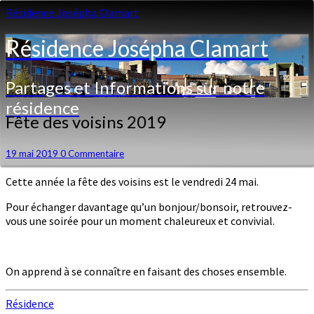
Résidence Josépha Clamart
Résidence Josépha Clamart
Partages et Informations sur notre
résidence
Fête
Fête des voisins 2019
des
voisins
Commentaires
19 mai 2019
0 Commentaire
2019
Cette année la fête des voisins est le vendredi 24 mai.
Pour échanger davantage qu’un bonjour/bonsoir, retrouvez-
vous une soirée pour un moment chaleureux et convivial.
On apprend à se connaître en faisant des choses ensemble.
Résidence