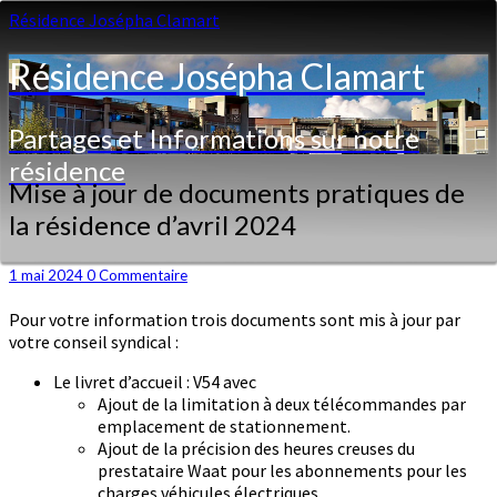
Résidence Josépha Clamart
Résidence Josépha Clamart
Partages et Informations sur notre
résidence
Mise
Mise à jour de documents pratiques de
à
la résidence d’avril 2024
jour
de
documents
Commentaires
1 mai 2024
0 Commentaire
pratiques
Pour votre information trois documents sont mis à jour par
de
votre conseil syndical :
la
résidence
Le livret d’accueil : V54 avec
d’avril
Ajout de la limitation à deux télécommandes par
2024
emplacement de stationnement.
Ajout de la précision des heures creuses du
prestataire Waat pour les abonnements pour les
charges véhicules électriques.