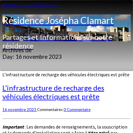
Résidence Josépha Clamart
Résidence Josépha Clamart
Partages et Informations sur notre
résidence
Archives de
Day:
16 novembre 2023
L’infrastructure de recharge des véhicules électriques est prête
L’infrastructure de recharge des
véhicules électriques est prête
16 novembre 2023
Commentaires
0 Commentaire
Important
: Les demandes de renseignements, la souscription
et la demande d’installation sont a faire à
titre privé
par